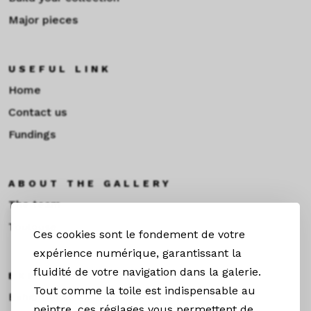
Major pieces
USEFUL LINK
Home
Contact us
Fundings
ABOUT THE GALLERY
The team
Toulouse
Ces cookies sont le fondement de votre
expérience numérique, garantissant la
fluidité de votre navigation dans la galerie.
EXHIBITIONS &NEWS
Tout comme la toile est indispensable au
Exhibitions
peintre, ces réglages vous permettent de