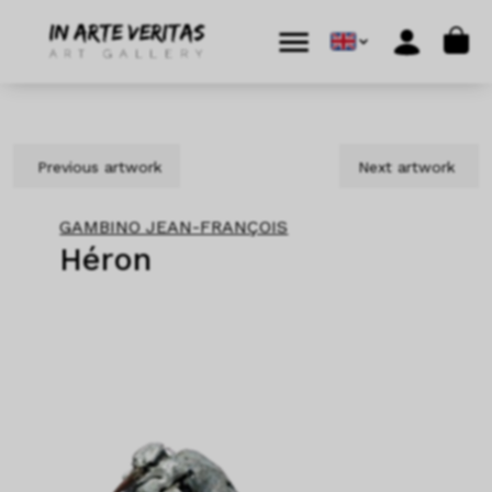
Skip to content
Skip to footer
Cart
Menu
Account
Previous artwork
Next artwork
GAMBINO JEAN-FRANÇOIS
Héron