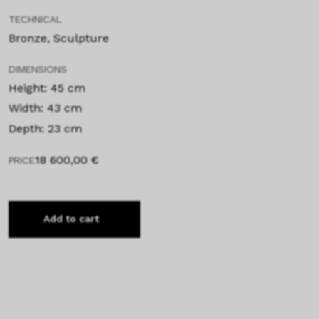
TECHNICAL
Bronze, Sculpture
DIMENSIONS
Height: 45 cm
Width: 43 cm
Depth: 23 cm
18 600,00
€
PRICE
Add to cart