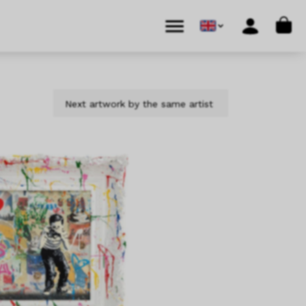
Cart
Menu
Account
Next artwork by the same artist