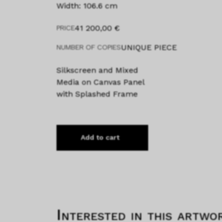
Width: 106.6 cm
41 200,00
€
PRICE
UNIQUE PIECE
NUMBER OF COPIES
Silkscreen and Mixed
Media on Canvas Panel
with Splashed Frame
Add to cart
Interested in this artwo