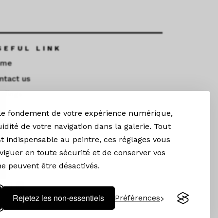
SEFUL LINK
ome
ntact us
ndings
 le fondement de votre expérience numérique,
TAY CONNECTED
uidité de votre navigation dans la galerie. Tout
t indispensable au peintre, ces réglages vous
Newsletter
iguer en toute sécurité et de conserver vos
 ne peuvent être désactivés.
Rejetez les non-essentiels
Préférences