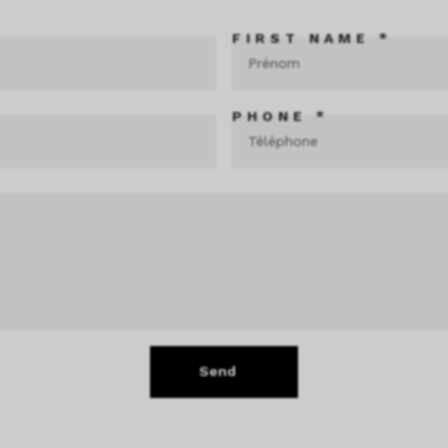
FIRST NAME *
PHONE *
Send