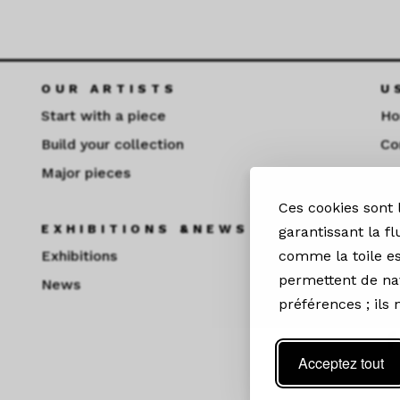
OUR ARTISTS
U
Start with a piece
H
Build your collection
Co
Major pieces
Fu
Ces cookies sont
EXHIBITIONS &NEWS
S
garantissant la fl
Exhibitions
comme la toile es
permettent de nav
News
préférences ; ils
Acceptez tout