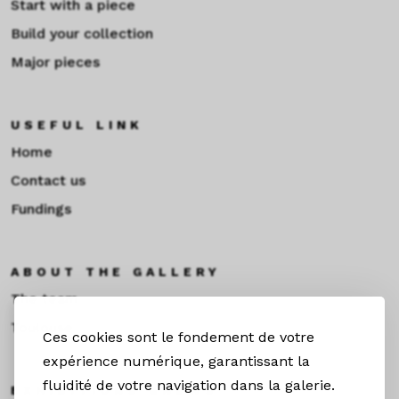
Start with a piece
Build your collection
Major pieces
USEFUL LINK
Home
Contact us
Fundings
ABOUT THE GALLERY
The team
Toulouse
Ces cookies sont le fondement de votre
expérience numérique, garantissant la
fluidité de votre navigation dans la galerie.
EXHIBITIONS &NEWS