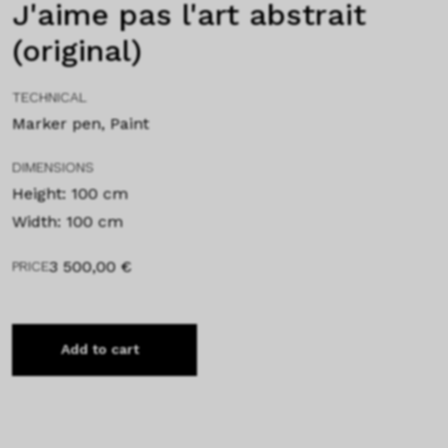
J'aime pas l'art abstrait
(original)
TECHNICAL
Marker pen, Paint
DIMENSIONS
Height: 100 cm
Width: 100 cm
3 500,00
€
PRICE
Add to cart