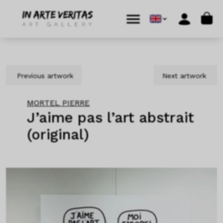
Skip to content
Skip to footer
Cart
Menu
Account
Previous artwork
Next artwork
MORTEL PIERRE
J’aime pas l’art abstrait
(original)