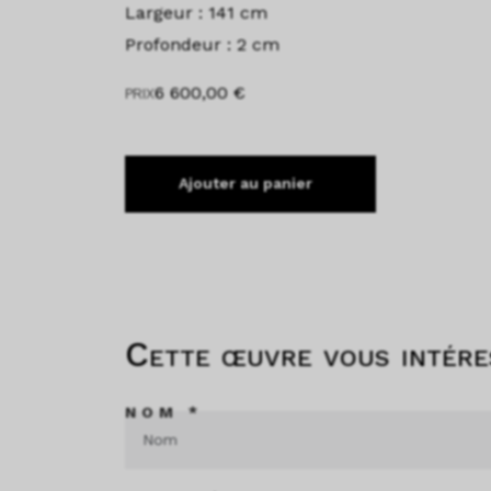
Largeur : 141 cm
Profondeur : 2 cm
6 600,00
€
PRIX
Ajouter au panier
Cette œuvre vous intére
NOM *