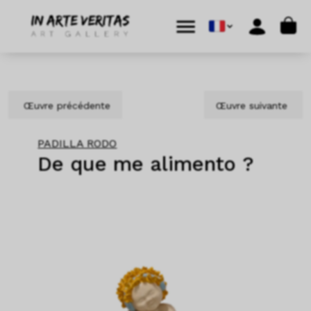
Aller au contenu
Skip to footer
Cart
Menu
Account
Œuvre précédente
Œuvre suivante
PADILLA RODO
De que me alimento ?