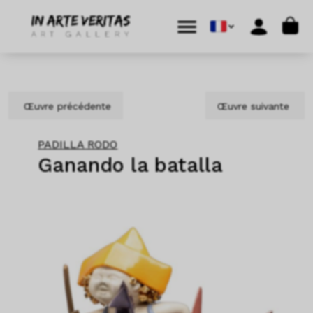
Aller au contenu
Skip to footer
Cart
Menu
Account
Œuvre précédente
Œuvre suivante
PADILLA RODO
Ganando la batalla