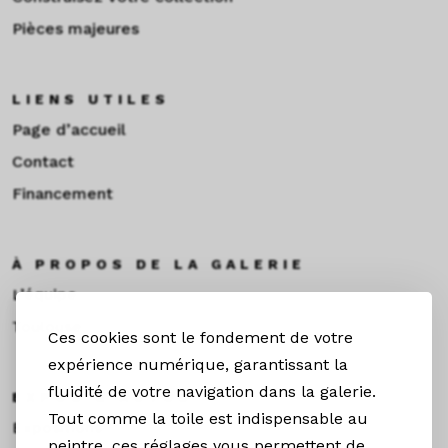
Pièces majeures
LIENS UTILES
Page d’accueil
Contact
Financement
À PROPOS DE LA GALERIE
L’équipe
Toulouse
Ces cookies sont le fondement de votre
expérience numérique, garantissant la
fluidité de votre navigation dans la galerie.
EXPOS & ACTUS
Tout comme la toile est indispensable au
Expositions
peintre, ces réglages vous permettent de