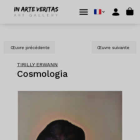
Aller au contenu
Skip to footer
Cart
Menu
Account
Œuvre précédente
Œuvre suivante
TIRILLY ERWANN
Cosmologia