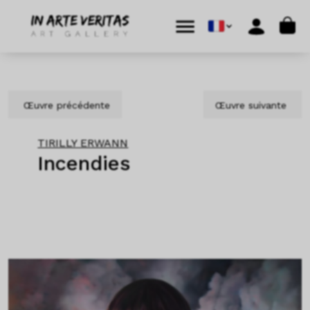
Aller au contenu
Skip to footer
Cart
Menu
Account
Œuvre précédente
Œuvre suivante
TIRILLY ERWANN
Incendies