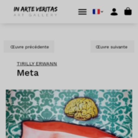
Aller au contenu
Skip to footer
Cart
Menu
Account
Œuvre précédente
Œuvre suivante
TIRILLY ERWANN
Meta