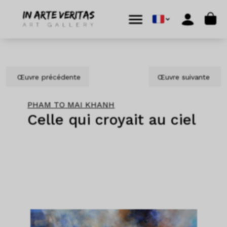
Aller au contenu
Skip to footer
Cart
Menu
Account
Œuvre précédente
Œuvre suivante
PHAM TO MAI KHANH
Celle qui croyait au ciel