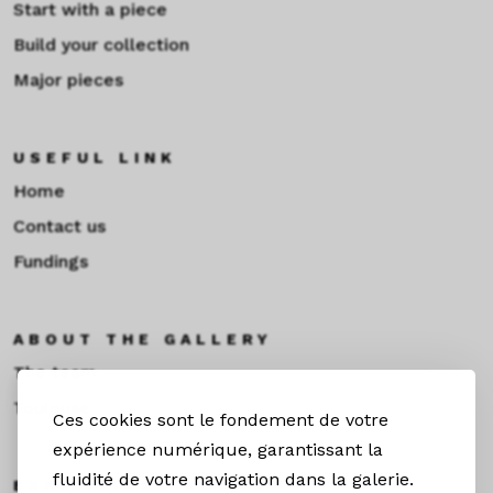
Start with a piece
Build your collection
Major pieces
USEFUL LINK
Home
Contact us
Fundings
ABOUT THE GALLERY
The team
Toulouse
Ces cookies sont le fondement de votre
expérience numérique, garantissant la
fluidité de votre navigation dans la galerie.
EXHIBITIONS &NEWS