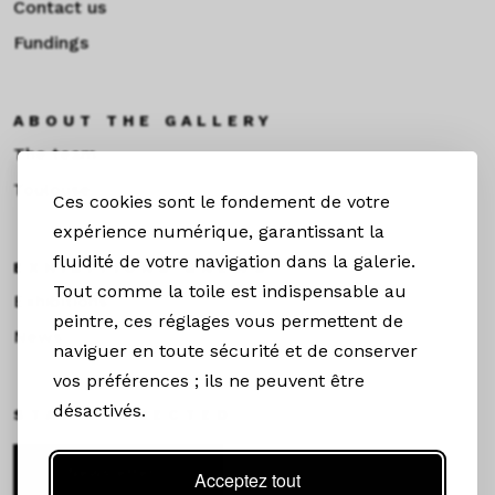
Contact us
Fundings
ABOUT THE GALLERY
The team
Toulouse
Ces cookies sont le fondement de votre
expérience numérique, garantissant la
fluidité de votre navigation dans la galerie.
EXHIBITIONS &NEWS
Tout comme la toile est indispensable au
Exhibitions
peintre, ces réglages vous permettent de
News
naviguer en toute sécurité et de conserver
vos préférences ; ils ne peuvent être
désactivés.
STAY CONNECTED
Newsletter
Acceptez tout