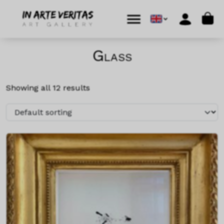
Skip to content
Skip to footer
Cart
Menu
Account
Glass
Showing all 12 results