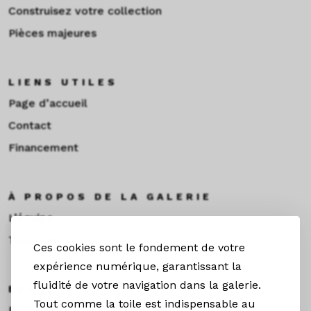
Construisez votre collection
Pièces majeures
LIENS UTILES
Page d’accueil
Contact
Financement
À PROPOS DE LA GALERIE
L’équipe
Toulouse
Ces cookies sont le fondement de votre
expérience numérique, garantissant la
fluidité de votre navigation dans la galerie.
EXPOS & ACTUS
Tout comme la toile est indispensable au
Expositions