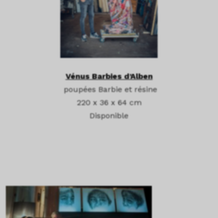
Vénus Barbies d’Alben
poupées Barbie et résine
220 x 36 x 64 cm
Disponible