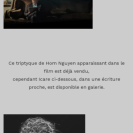
Ce triptyque de Hom Nguyen apparaissant dans le
film est déjà vendu,
cependant Icare ci-dessous, dans une écriture
proche, est disponible en galerie.