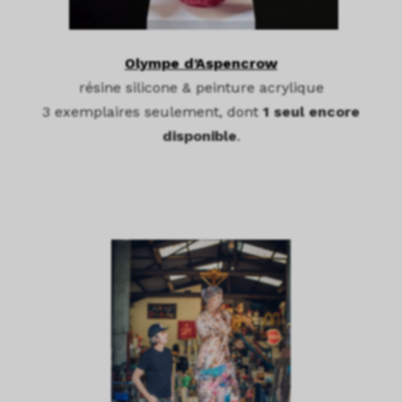
Olympe d’Aspencrow
résine silicone & peinture acrylique
3 exemplaires seulement, dont
1 seul encore
disponible
.