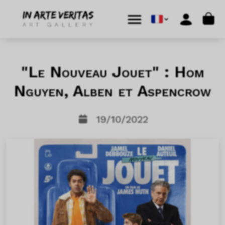
Aller au contenu
Skip to footer
Cart
Menu
Account
"Le Nouveau Jouet" : Hom
Nguyen, Alben et Aspencrow
19/10/2022