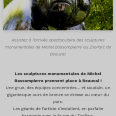
Assistez à l’arrivée spectaculaire des sculptures
monumentales de Michel Bassompierre au ZooParc de
Beauval.
Les sculptures monumentales de Michel
Bassompierre prennent place à Beauval !
Une grue, des équipes concentrées… et soudain, un
gigantesque ours de bronze se dresse au cœur du
parc.
Les géants de l’artiste s’installent, en parfaite
harmonie avec la faune du ZooParc.