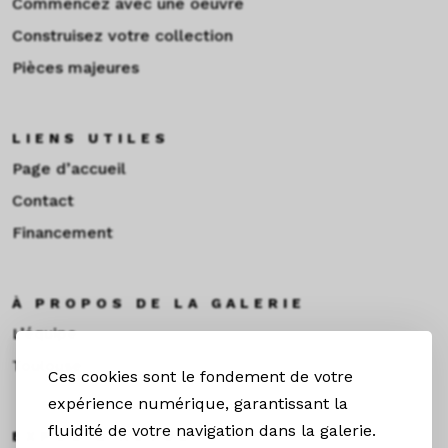
Commencez avec une oeuvre
Construisez votre collection
Pièces majeures
LIENS UTILES
Page d’accueil
Contact
Financement
À PROPOS DE LA GALERIE
L’équipe
Toulouse
Ces cookies sont le fondement de votre
expérience numérique, garantissant la
fluidité de votre navigation dans la galerie.
EXPOS & ACTUS