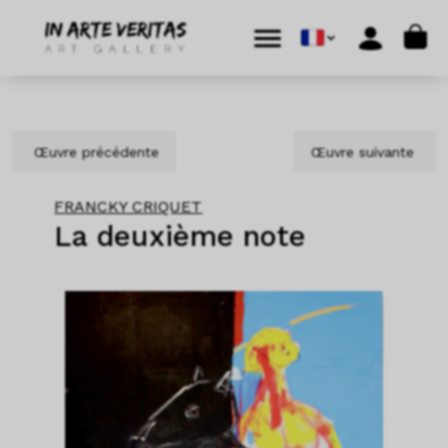
Aller au contenu
Skip to footer
Cart
Menu
Account
Œuvre précédente
Œuvre suivante
FRANCKY CRIQUET
La deuxième note